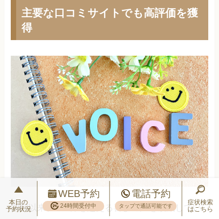
主要な口コミサイトでも高評価を獲
得
WEB予約
電話予約
本日の
症状検索
24時間受付中
タップで通話可能です
開院以来、150件を超える喜びの声を頂戴してい
予約状況
はこちら