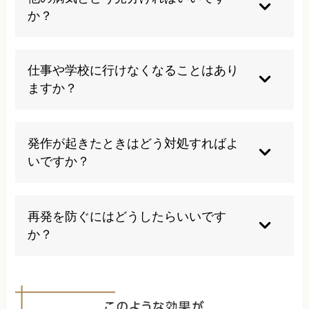
門的な治療が必要です。
か？
心臓や肺の病気と症状が似ているため、自己判断
せず医療機関で検査を受けることが大切です。
仕事や学校に行けなくなることはあり
ますか？
症状が重い場合は日常生活に支障をきたすことも
ありますが、適切な治療で改善が期待できます。
発作が起きたときはどう対処すればよ
いですか？
ゆっくりと深く呼吸し、落ち着くことを心がけま
しょう。症状が治まらない場合は医療機関へ相談
再発を防ぐにはどうしたらいいです
してください。
か？
ストレス管理や呼吸法の習慣化、規則正しい生活
を心がけることが予防につながります。