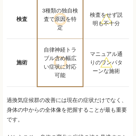
3種類の独自検
検査をせず
説
検査
査で
原因を特
明も不十分
定
自律神経トラ
マニュアル通
ブル含め
幅広
施術
りの
ワンパタ
い症状に対応
ーンな施術
可能
過換気症候群の改善には現在の症状だけでなく、
身体の中からの全体像を把握することが最も重要
です。