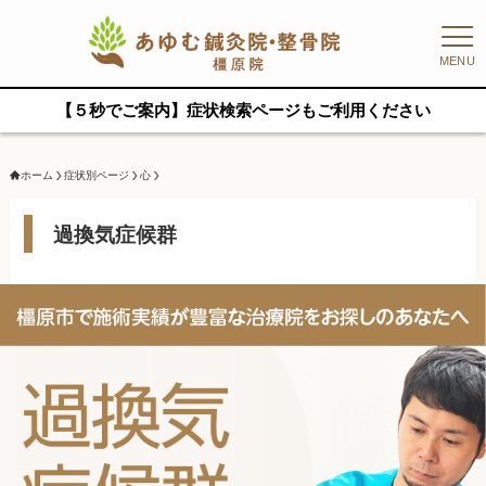
MENU
【５秒でご案内】症状検索ページもご利用ください
ホーム
症状別ページ
心
過換気症候群