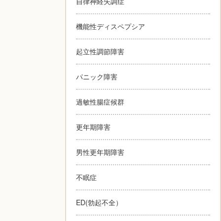
自律神経失調症
機能性ディスペプシア
起立性調節障害
パニック障害
過敏性腸症候群
更年期障害
男性更年期障害
不眠症
ED(勃起不全）