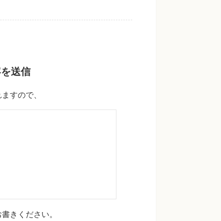
容を送信
れますので、
お書きください。