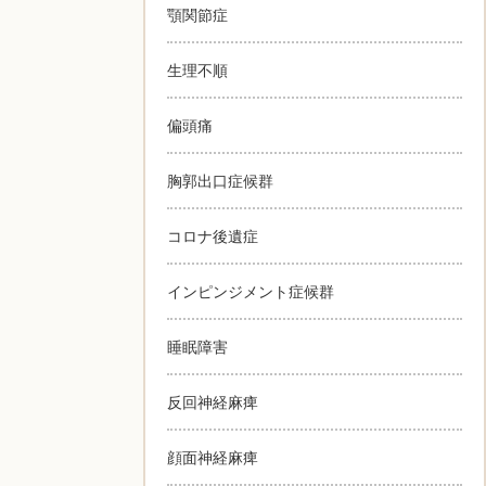
顎関節症
生理不順
偏頭痛
胸郭出口症候群
コロナ後遺症
インピンジメント症候群
睡眠障害
反回神経麻痺
顔面神経麻痺