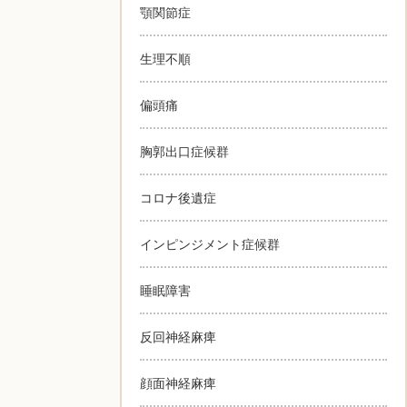
顎関節症
生理不順
偏頭痛
胸郭出口症候群
コロナ後遺症
インピンジメント症候群
睡眠障害
反回神経麻痺
顔面神経麻痺