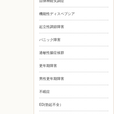
自律神経失調症
機能性ディスペプシア
起立性調節障害
パニック障害
過敏性腸症候群
更年期障害
男性更年期障害
不眠症
ED(勃起不全）