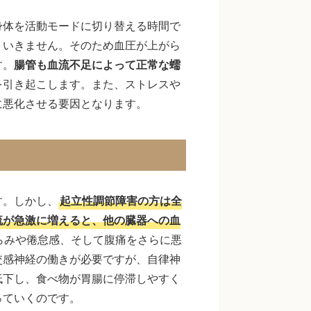
身体を活動モードに切り替える時間で
くいきません。そのため血圧が上がら
す。
腸管も血流不足によって正常な蠕
を引き起こします。また、ストレスや
に悪化させる要因となります。
す。しかし、
起立性調節障害の方は全
流が急激に増えると、他の臓器への血
らみや倦怠感、そして腹痛をさらに悪
交感神経の働きが必要ですが、自律神
低下し、食べ物が胃腸に停滞しやすく
っていくのです。