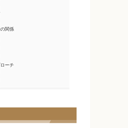
か
群の関係
プローチ