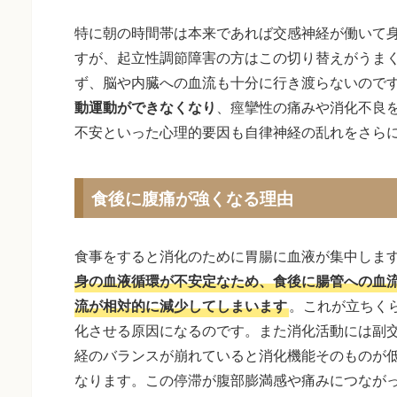
特に朝の時間帯は本来であれば交感神経が働いて
すが、起立性調節障害の方はこの切り替えがうま
ず、脳や内臓への血流も十分に行き渡らないので
動運動ができなくなり
、痙攣性の痛みや消化不良
不安といった心理的要因も自律神経の乱れをさら
食後に腹痛が強くなる理由
食事をすると消化のために胃腸に血液が集中しま
身の血液循環が不安定なため、食後に腸管への血
流が相対的に減少してしまいます
。これが立ちく
化させる原因になるのです。また消化活動には副
経のバランスが崩れていると消化機能そのものが
なります。この停滞が腹部膨満感や痛みにつなが