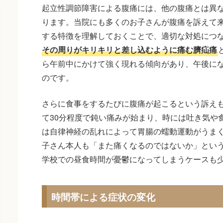
起立性調節障害による腹痛には、他の腹痛とは異
ります。当院にも多くのお子さんが腹痛を訴えて
する特徴を理解しておくことで、適切な対処につ
その周りがキリキリと差し込むように痛む臍疝痛
ら午前中にかけて強く現れる傾向があり、午後に
のです。
さらに食事をするたびに腹痛が起こるという訴え
て30分程度で鈍い痛みが始まり、時には吐き気や
は自律神経の乱れによって胃腸の蠕動運動がうま
子さん本人も「また痛くなるのではないか」とい
学校での昼食時間が憂鬱になってしまうケースも
時間帯による症状の変化