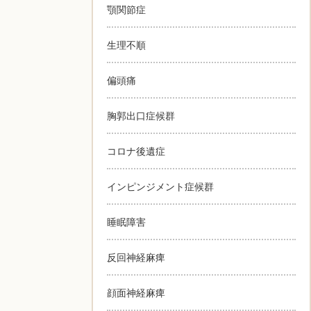
顎関節症
生理不順
偏頭痛
胸郭出口症候群
コロナ後遺症
インピンジメント症候群
睡眠障害
反回神経麻痺
顔面神経麻痺