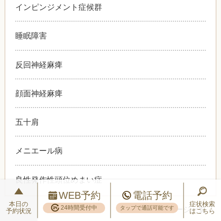
インピンジメント症候群
睡眠障害
反回神経麻痺
顔面神経麻痺
五十肩
メニエール病
良性発作性頭位めまい症
WEB予約
電話予約
本日の
症状検索
24時間受付中
>>
症状別ページ一覧
タップで通話可能です
予約状況
はこちら