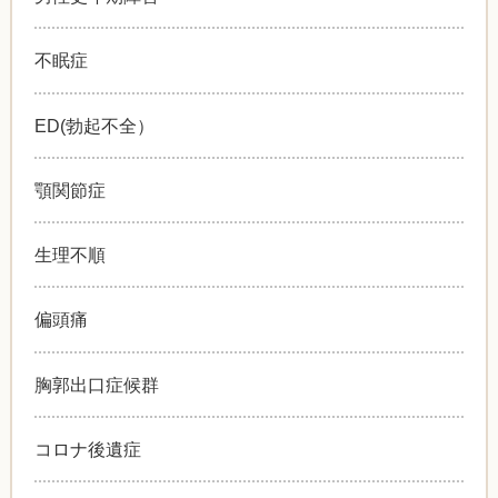
不眠症
ED(勃起不全）
顎関節症
生理不順
偏頭痛
胸郭出口症候群
コロナ後遺症